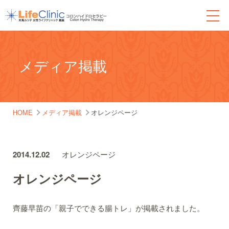
メディア掲載
HOME
メディア掲載
オレンジページ
2014.12.02
オレンジページ
オレンジページ
齊藤早苗の「親子でできる腸トレ」が掲載されました。