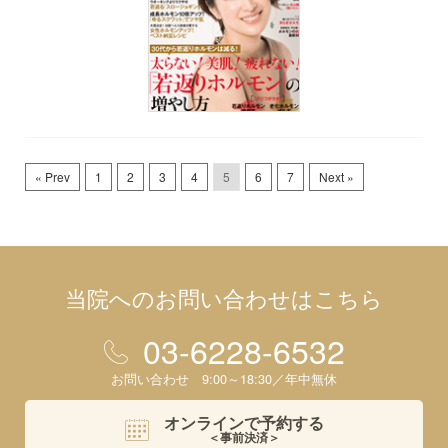
« Prev
1
2
3
4
5
6
7
Next »
当院へのお問い合わせはこちら
03-6228-6532
お問い合わせ 9:00～18:30／年中無休
オンラインで予約する
＜事前決済＞