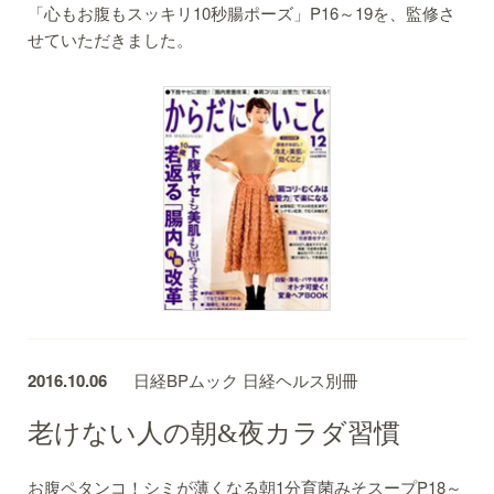
「心もお腹もスッキリ10秒腸ポーズ」P16～19を、監修さ
せていただきました。
2016.10.06
日経BPムック 日経ヘルス別冊
老けない人の朝&夜カラダ習慣
お腹ペタンコ！シミが薄くなる朝1分育菌みそスープP18～